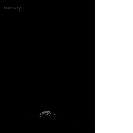
mowry
朝のリレー
​2019年7月
詩：谷川俊太郎
​声：高橋鈴奈